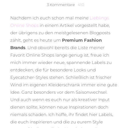
zu
3 Kommentare
410
Premium
Fashion
Nachdem ich euch schon mal meine
Lieblings
Brands:
Online Shops
in einem Artikel vorgestellt habe,
Diese
der übrigens zu den meistgelesenen Blogposts
Online
Shops
zählt, geht es heute um
Premium Fashion
solltet
Brands
. Und obwohl bereits die Liste meiner
ihr
Favorit Online Shops lange genug ist, freue ich
unbedingt
kennen
mich immer wieder neue, spannende Labels zu
entdecken, die für besondere Looks und
Eyecatcher-Styles stehen. Schließlich ist frischer
Wind im eigenen Kleiderschrank immer eine gute
Idee. Ganz besonders vor dem Saisonwechsel.
Und auch wenn es euch nur als kreativer Input
dienen sollte, können neue Inspirationen doch
niemals schaden. Ich hoffe, ihr findet hier Labels,
die euch inspirieren und die zu eurem Style