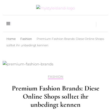
Mystyleisland- Slow Fashion, Style &
Mystyleisland- Slow
Travelblog aus Heidelberg
Fashion, Style &
Home
Fashion
Premium Fashion Brands: Diese Online Shops
Travelblog aus
solltet ihr unbedingt kennen
Heidelberg
FASHION
Premium Fashion Brands: Diese
Online Shops solltet ihr
unbedingt kennen