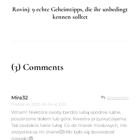
Rovinj: 9 echte Geheimtipps, die ihr unbedingt
kennen solltet
(3) Comments
Mira32
Antworten
Posted on
2022-05-04 at 21:31
Witam! Niektóre osoby bardzo lubią spodnie luźne,
poszerzone dołem lub góra. Kwestia przyzwyczajenia.
Też osobiście takie lubię. Co do marek modowych, nie
wszystkie.sa mi znane🙂Miło było się dowiedzieć
nowości😍