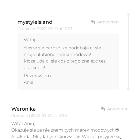
mystyleisland
Antworten
Posted on
2022-06-10 at 10:03
Witaj
ciesze sie bardzo, ze podobaja ci sie
moje ulubione marki modowe!
Moze uda ci sie cos z tego znalezc tez
dla siebie!
Pozdrawiam
Ania
Weronika
Antworten
Posted on
2022-03-24 at 13:20
Witaj Aniu,
Okazuje sie ze nie znam tych marek modowych😍
A szkoda. Mogłabym skorzystać. Wiecej przyjrze się