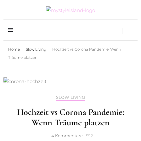
Mystyleisland- Slow Fashion, Style &
Mystyleisland- Slow
Travelblog aus Heidelberg
Fashion, Style &
Home
Slow Living
Hochzeit vs Corona Pandemie: Wenn
Travelblog aus
Träume platzen
Heidelberg
SLOW LIVING
Hochzeit vs Corona Pandemie:
Wenn Träume platzen
zu
4 Kommentare
592