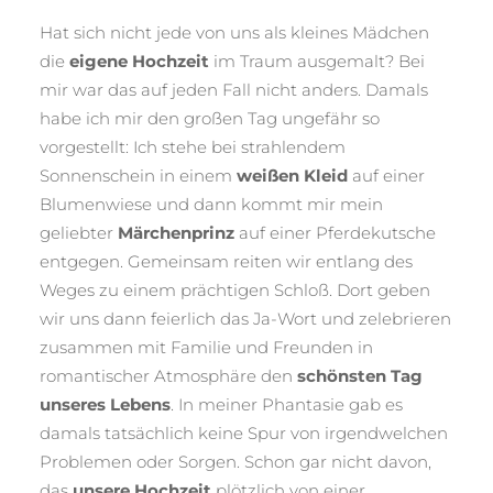
Hochzeit
vs
Hat sich nicht jede von uns als kleines Mädchen
Corona
die
eigene Hochzeit
im Traum ausgemalt? Bei
Pandemie:
mir war das auf jeden Fall nicht anders. Damals
Wenn
Träume
habe ich mir den großen Tag ungefähr so
platzen
vorgestellt: Ich stehe bei strahlendem
Sonnenschein in einem
weißen Kleid
auf einer
Blumenwiese und dann kommt mir mein
geliebter
Märchenprinz
auf einer Pferdekutsche
entgegen. Gemeinsam reiten wir entlang des
Weges zu einem prächtigen Schloß. Dort geben
wir uns dann feierlich das Ja-Wort und zelebrieren
zusammen mit Familie und Freunden in
romantischer Atmosphäre den
schönsten Tag
unseres Lebens
. In meiner Phantasie gab es
damals tatsächlich keine Spur von irgendwelchen
Problemen oder Sorgen. Schon gar nicht davon,
das
unsere Hochzeit
plötzlich von einer